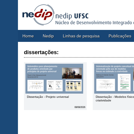
Home
Nedip
Linhas de pesquisa
Publicações
dissertações:
Dissertação - Projeto universal
Dissertação - Modelos físic
criatividade
08/08/2026