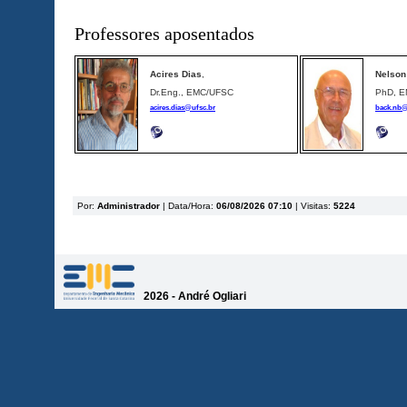
Professores aposentados
Acires Dias
,
Nelson
Dr.Eng., EMC/UFSC
PhD, 
acires.dias@ufsc.br
back.nb@
Por:
Administrador
|
Data/Hora:
06/08/2026 07:10
|
Visitas:
5224
2026 - André Ogliari