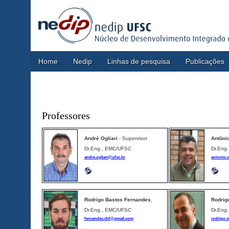
Home
Nedip
Linhas de pesquisa
Publicações
Professores
André Ogliari
- Supervisor
Antônio
Dr.Eng., EMC/UFSC
Dr.Eng
andre.ogliari@ufsc.br
antonio.
Rodrigo Bastos Fernandes
,
Rodrig
Dr.Eng., EMC/UFSC
Dr.Eng
fernandes.rbf@gmail.com
rodrigo.v