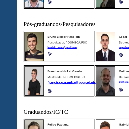
Pós-graduandos/Pesquisadores
Bruno Ziegler Haselein
,
César 
Pesquisador, POSMEC/UFSC
Douto
haselein.bruno@gmail.com
engmbce
Francisco Hickel Gamba
,
Guilhe
Mestrando, POSMEC/UFSC
Douto
francisco.gamba@pograd.ufsc.br
guilherm
Graduandos/IC/TC
Felipe Pastana
,
Gabrie