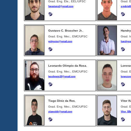
Grad. Eng. Ele., EEL/UFSC
Grad. 
fepastana1@gmail.com
a.gabrie
Gustavo C. Brascher Jr.
,
Handry
Grad. Eng. Mec., EMC/UFSC
Grad. I
gcbjunior@gmail.com
handryo
Leonardo Olimpio da Rosa
,
Lorenzo
Grad. Eng. Mec., EMC/UFSC
Grad. 
leoolimpio10@gmail.com
lorenzom
Tiago Diniz da Ros
,
Vitor 
Grad. Eng. Mec., EMC/UFSC
Grad. 
ztiagoddr@gmail.com
Vitor_02