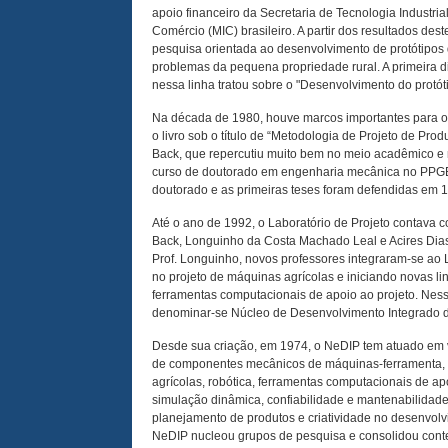
apoio financeiro da Secretaria de Tecnologia Industrial
Comércio (MIC) brasileiro. A partir dos resultados dest
pesquisa orientada ao desenvolvimento de protótipos
problemas da pequena propriedade rural. A primeira d
nessa linha tratou sobre o "Desenvolvimento do protót
Na década de 1980, houve marcos importantes para o 
o livro
sob o título de “Metodologia de Projeto de
Produ
Back, que repercutiu muito bem no meio acadêmico e no
curso de doutorado em engenharia mecânica no PPGE
doutorado e as primeiras teses foram defendidas em 
Até o ano de 1992, o Laboratório de Projeto contava 
Back, Longuinho da Costa Machado Leal e Acires Dias
Prof. Longuinho, novos professores integraram-se ao 
no projeto de máquinas agrícolas e iniciando novas l
ferramentas computacionais de apoio ao projeto. Nesse
denominar-se Núcleo de Desenvolvimento Integrado d
Desde sua criação, em 1974, o NeDIP tem atuado em v
de componentes mecânicos de máquinas-ferramenta, 
agrícolas, robótica, ferramentas computacionais de ap
simulação dinâmica,
confiabilidade e mantenabilidade,
planejamento de produtos e criatividade no desenvolv
NeDIP nucleou grupos de pesquisa e consolidou con