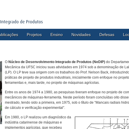
ublicações
Projetos
Ensino
Novidades
Defesas
Loc
O
Núcleo de Desenvolvimento Integrado de Produtos (NeDIP)
do Departamen
Mecânica da UFSC iniciou suas atividades em 1974 sob a denominação de Lab
(LP). O LP teve sua origem com os trabalhos do Prof. Nelson Back, introduzind
práticas de projeto de produtos industriais, inicialmente com enfoque no proje
ferramentas e, mais tarde, no projeto de máquinas agrícolas.
Entre os anos de 1974 a 1980, as pesquisas tiveram enfoque no projeto de c
mecânicos de máquinas-ferramenta. Neste período foram concluídas oito disse
mestrado, tendo sido a primeira, em 1975, sob o título de “Mancais radiais hidr
de cálculo e verificação experimental”.
Em 1980, o LP realizou um diagnóstico da
indústria catarinense de máquinas e
imp
lem
entos agrícolas, que recebeu