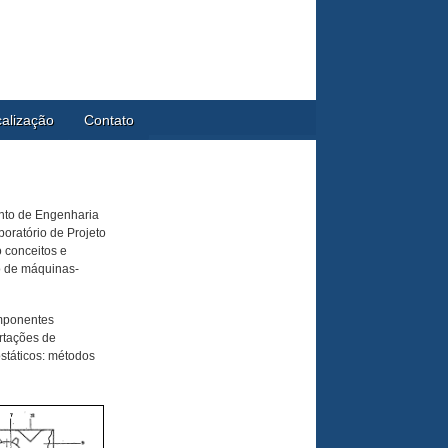
alização
Contato
to de Engenharia
oratório de Projeto
o conceitos e
to de máquinas-
omponentes
rtações de
ostáticos: métodos