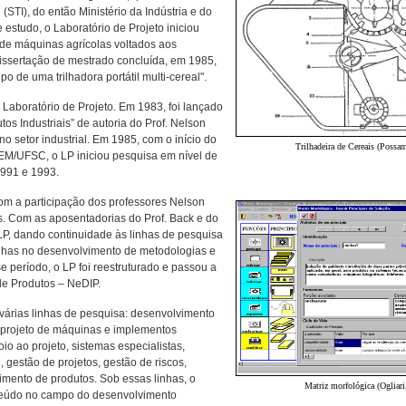
 (STI), do então Ministér
io
da Indústria e do
e estudo, o Laboratório de Projeto iniciou
 de máquinas agrícolas voltados aos
issertação de mestrado concluída, em 1985,
ipo de uma tri
lhadora portátil multi-cereal".
Laboratório de Projeto. Em 19
83,
foi lançado
tos Industriais” de autoria do Prof. Nelson
 setor industrial. Em 1985, com o início do
Trilhadeira de Cereais (Possa
M/UFSC, o LP iniciou pesquisa em nível de
1991 e 1993.
com a participação dos professores Nelson
. Com as aposentadorias do Prof. Back e do
LP, dando continuidade às linhas de pesquisa
inhas no desenvolvimento de metodologias e
 período, o LP foi reestruturado e passou a
e Produtos – NeDIP.
árias linhas de pesquisa: desenvolvimento
projeto de máquinas e implementos
oio ao projeto,
sistemas especialistas,
 gestão de projetos, gestão de riscos,
imento de produtos. Sob essas linhas, o
Matriz morfológica (Ogliari
teúdo no campo do desenvolvimento